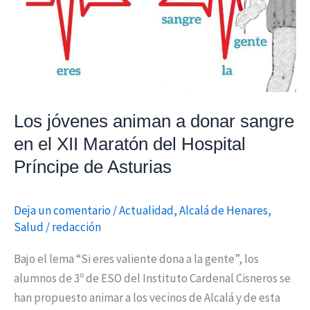
sangre
en
el
XII
Maratón
del
Los jóvenes animan a donar sangre
Hospital
en el XII Maratón del Hospital
Príncipe
Príncipe de Asturias
de
Asturias
Deja un comentario
/
Actualidad
,
Alcalá de Henares
,
Salud
/
redacción
Bajo el lema “Si eres valiente dona a la gente”, los
alumnos de 3º de ESO del Instituto Cardenal Cisneros se
han propuesto animar a los vecinos de Alcalá y de esta