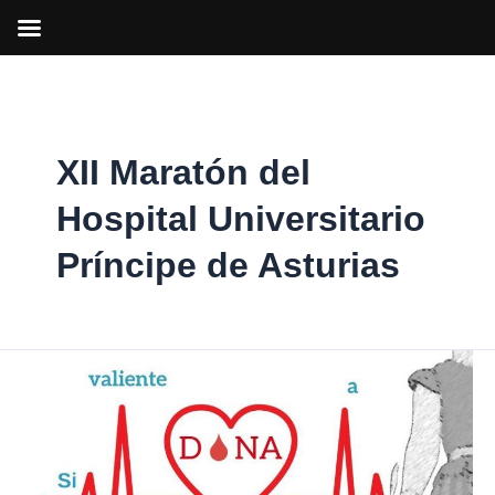
Ir
al
contenido
XII Maratón del
Hospital Universitario
Príncipe de Asturias
Los
jóvenes
animan
a
donar