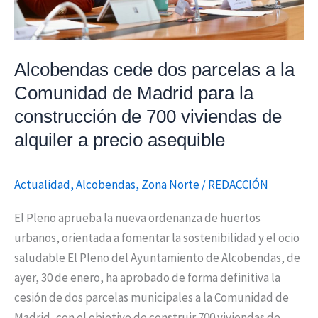
Madrid
para
la
Alcobendas cede dos parcelas a la
construcción
Comunidad de Madrid para la
de
construcción de 700 viviendas de
700
viviendas
alquiler a precio asequible
de
alquiler
Actualidad
,
Alcobendas
,
Zona Norte
/
REDACCIÓN
a
precio
El Pleno aprueba la nueva ordenanza de huertos
asequible
urbanos, orientada a fomentar la sostenibilidad y el ocio
saludable El Pleno del Ayuntamiento de Alcobendas, de
ayer, 30 de enero, ha aprobado de forma definitiva la
cesión de dos parcelas municipales a la Comunidad de
Madrid, con el objetivo de construir 700 viviendas de