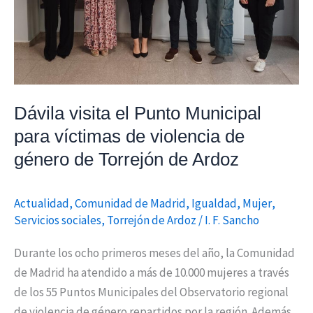
violencia
de
género
de
Torrejón
Dávila visita el Punto Municipal
de
Ardoz
para víctimas de violencia de
género de Torrejón de Ardoz
Actualidad
,
Comunidad de Madrid
,
Igualdad
,
Mujer
,
Servicios sociales
,
Torrejón de Ardoz
/
I. F. Sancho
Durante los ocho primeros meses del año, la Comunidad
de Madrid ha atendido a más de 10.000 mujeres a través
de los 55 Puntos Municipales del Observatorio regional
de violencia de género repartidos por la región. Además,