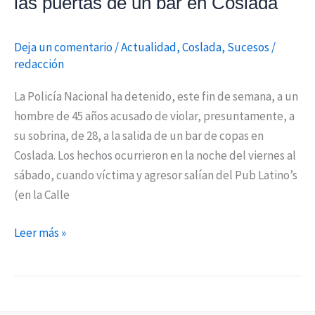
las puertas de un bar en Coslada
Coslada
Deja un comentario
/
Actualidad
,
Coslada
,
Sucesos
/
redacción
La Policía Nacional ha detenido, este fin de semana, a un
hombre de 45 años acusado de violar, presuntamente, a
su sobrina, de 28, a la salida de un bar de copas en
Coslada. Los hechos ocurrieron en la noche del viernes al
sábado, cuando víctima y agresor salían del Pub Latino’s
(en la Calle
Leer más »