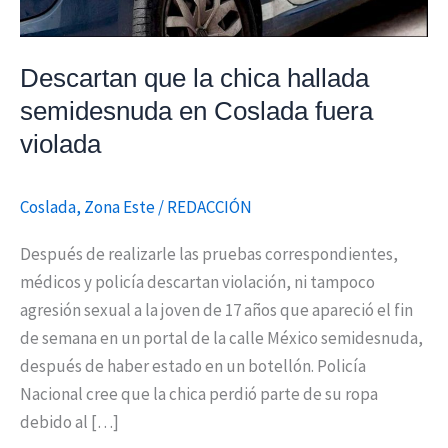
fuera
violada
Descartan que la chica hallada
semidesnuda en Coslada fuera
violada
Coslada
,
Zona Este
/
REDACCIÓN
Después de realizarle las pruebas correspondientes,
médicos y policía descartan violación, ni tampoco
agresión sexual a la joven de 17 años que apareció el fin
de semana en un portal de la calle México semidesnuda,
después de haber estado en un botellón. Policía
Nacional cree que la chica perdió parte de su ropa
debido al […]