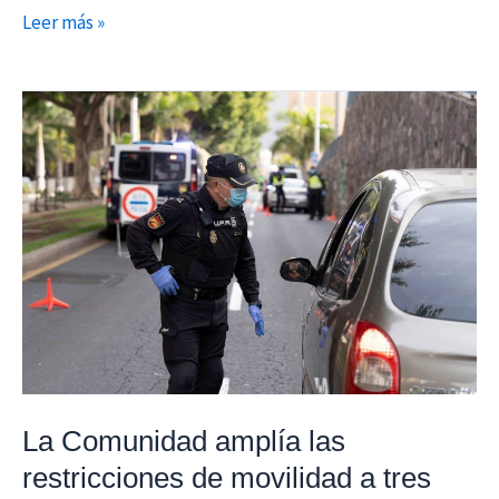
Leer más »
La
Comunidad
amplía
las
restricciones
de
movilidad
a
tres
zonas
básicas
La Comunidad amplía las
y
restricciones de movilidad a tres
tres