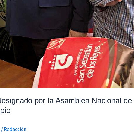
designado por la Asamblea Nacional de
pio
s
/
Redacción