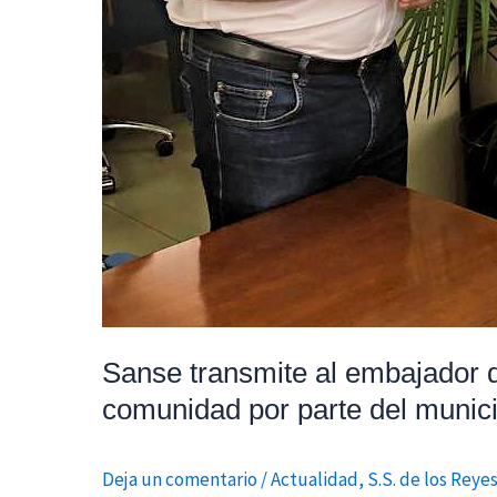
parte
del
municipio
Sanse transmite al embajador 
comunidad por parte del munici
Deja un comentario
/
Actualidad
,
S.S. de los Reye