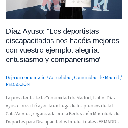
con
vuestro
ejemplo,
Díaz Ayuso: “Los deportistas
alegría,
entusiasmo
discapacitados nos hacéis mejores
y
con vuestro ejemplo, alegría,
compañerismo”
entusiasmo y compañerismo”
Deja un comentario
/
Actualidad
,
Comunidad de Madrid
/
REDACCIÓN
La presidenta de la Comunidad de Madrid, Isabel Díaz
Ayuso, presidió ayer la entrega de los premios de la I
Gala Valores, organizada por la Federación Madrileña de
Deportes para Discapacitados Intelectuales -FEMADDI-.