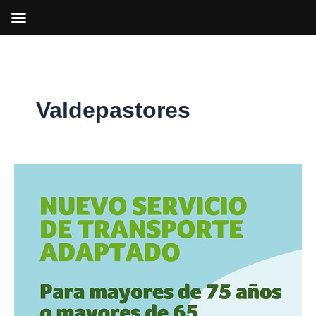
Ir
al
contenido
Valdepastores
Nuevo
servicio
de
transporte
adaptado
para
mayores
en