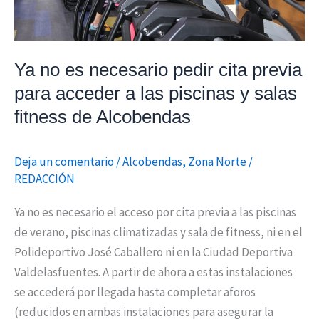
acceder
a
las
Ya no es necesario pedir cita previa
piscinas
para acceder a las piscinas y salas
y
fitness de Alcobendas
salas
fitness
de
Deja un comentario
/
Alcobendas
,
Zona Norte
/
Alcobendas
REDACCIÓN
Ya no es necesario el acceso por cita previa a las piscinas
de verano, piscinas climatizadas y sala de fitness, ni en el
Polideportivo José Caballero ni en la Ciudad Deportiva
Valdelasfuentes. A partir de ahora a estas instalaciones
se accederá por llegada hasta completar aforos
(reducidos en ambas instalaciones para asegurar la