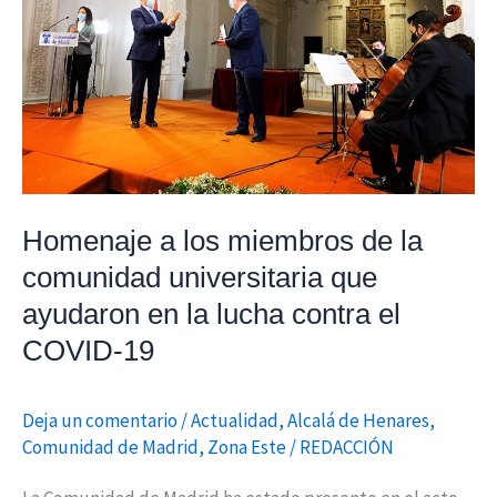
la
comunidad
universitaria
que
ayudaron
en
la
Homenaje a los miembros de la
lucha
comunidad universitaria que
contra
el
ayudaron en la lucha contra el
COVID-
COVID-19
19
Deja un comentario
/
Actualidad
,
Alcalá de Henares
,
Comunidad de Madrid
,
Zona Este
/
REDACCIÓN