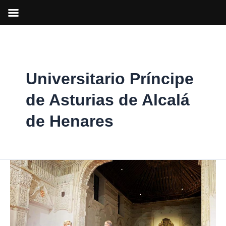
Ir
al
contenido
Universitario Príncipe
de Asturias de Alcalá
de Henares
Homenaje
a
los
miembros
de