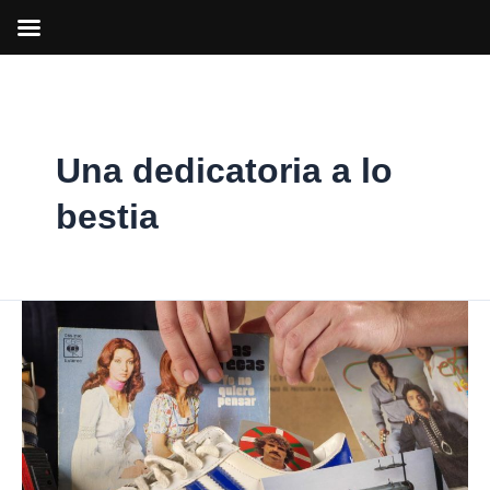
Ir
al
contenido
Una dedicatoria a lo
bestia
San
Fernando
se
suma
al
Día