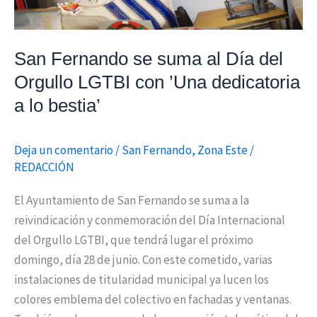
del
Orgullo
LGTBI
San Fernando se suma al Día del
con
Orgullo LGTBI con ’Una dedicatoria
’Una
a lo bestia’
dedicatoria
a
lo
Deja un comentario
/
San Fernando
,
Zona Este
/
bestia’
REDACCIÓN
El Ayuntamiento de San Fernando se suma a la
reivindicación y conmemoración del Día Internacional
del Orgullo LGTBI, que tendrá lugar el próximo
domingo, día 28 de junio. Con este cometido, varias
instalaciones de titularidad municipal ya lucen los
colores emblema del colectivo en fachadas y ventanas.