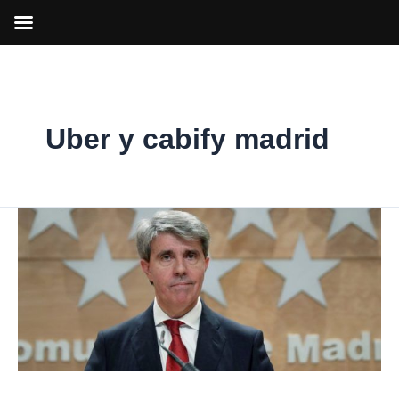
Ir
al
contenido
Uber y cabify madrid
Garrido
hace
un
llamamiento
a
los
taxistas
para