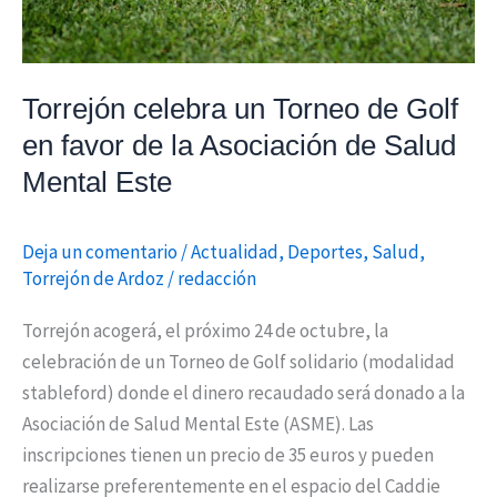
de
la
Asociación
Torrejón celebra un Torneo de Golf
de
en favor de la Asociación de Salud
Salud
Mental Este
Mental
Este
Deja un comentario
/
Actualidad
,
Deportes
,
Salud
,
Torrejón de Ardoz
/
redacción
Torrejón acogerá, el próximo 24 de octubre, la
celebración de un Torneo de Golf solidario (modalidad
stableford) donde el dinero recaudado será donado a la
Asociación de Salud Mental Este (ASME). Las
inscripciones tienen un precio de 35 euros y pueden
realizarse preferentemente en el espacio del Caddie