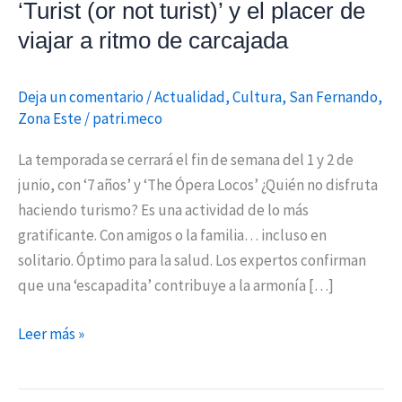
‘Turist (or not turist)’ y el placer de
viajar
viajar a ritmo de carcajada
a
ritmo
de
Deja un comentario
/
Actualidad
,
Cultura
,
San Fernando
,
Zona Este
/
patri.meco
carcajada
La temporada se cerrará el fin de semana del 1 y 2 de
junio, con ‘7 años’ y ‘The Ópera Locos’ ¿Quién no disfruta
haciendo turismo? Es una actividad de lo más
gratificante. Con amigos o la familia… incluso en
solitario. Óptimo para la salud. Los expertos confirman
que una ‘escapadita’ contribuye a la armonía […]
Leer más »