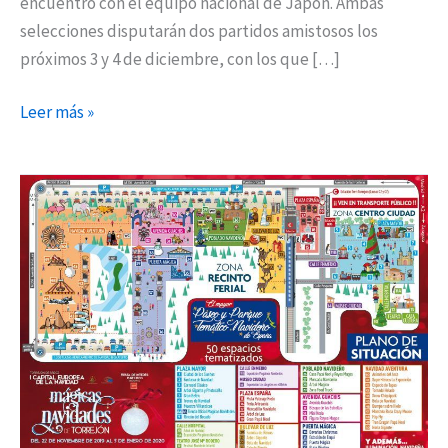
encuentro con el equipo nacional de Japón. Ambas
selecciones disputarán dos partidos amistosos los
próximos 3 y 4 de diciembre, con los que […]
Leer más »
Las
Navidades
comienzan
el
22
de
noviembre
en
Torrejón