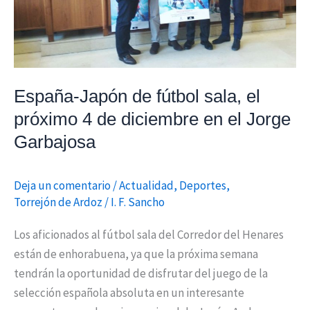
de
diciembre
en
el
Jorge
España-Japón de fútbol sala, el
Garbajosa
próximo 4 de diciembre en el Jorge
Garbajosa
Deja un comentario
/
Actualidad
,
Deportes
,
Torrejón de Ardoz
/
I. F. Sancho
Los aficionados al fútbol sala del Corredor del Henares
están de enhorabuena, ya que la próxima semana
tendrán la oportunidad de disfrutar del juego de la
selección española absoluta en un interesante