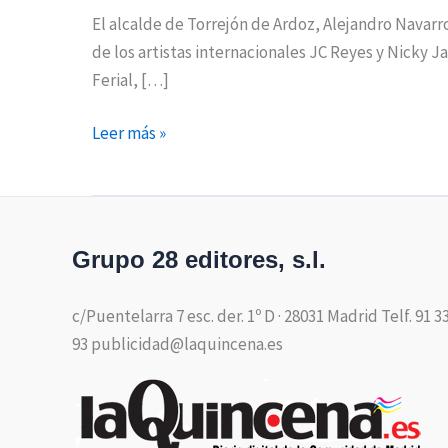
El alcalde de Torrejón de Ardoz, Alejandro Navar
de los artistas internacionales JC Reyes y Nicky J
Ferial, […]
Leer más »
Grupo 28 editores, s.l.
c/Puentelarra 7 esc. der. 1º D · 28031 Madrid Telf. 91 3
93 publicidad@laquincena.es