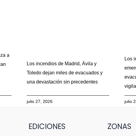
eza a
Los i
Los incendios de Madrid, Ávila y
ran
emerg
Toledo dejan miles de evacuados y
evacu
una devastación sin precedentes
vigil
julio 27, 2026
julio 
EDICIONES
ZONAS