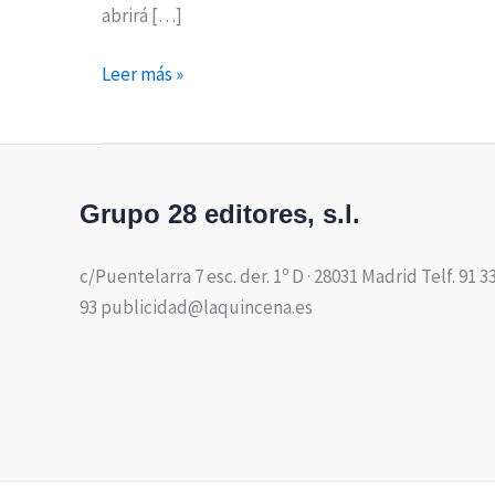
abrirá […]
Leer más »
Grupo 28 editores, s.l.
c/Puentelarra 7 esc. der. 1º D · 28031 Madrid Telf. 91 3
93 publicidad@laquincena.es