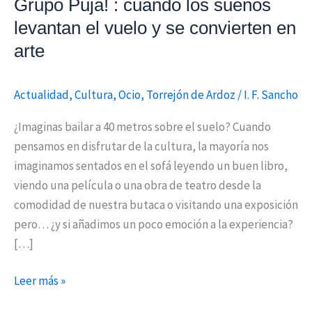
Grupo Puja! : cuando los sueños
vuelo
levantan el vuelo y se convierten en
y
arte
se
convierten
en
Actualidad
,
Cultura
,
Ocio
,
Torrejón de Ardoz
/
I. F. Sancho
arte
¿Imaginas bailar a 40 metros sobre el suelo? Cuando
pensamos en disfrutar de la cultura, la mayoría nos
imaginamos sentados en el sofá leyendo un buen libro,
viendo una película o una obra de teatro desde la
comodidad de nuestra butaca o visitando una exposición
pero… ¿y si añadimos un poco emoción a la experiencia?
[…]
Leer más »