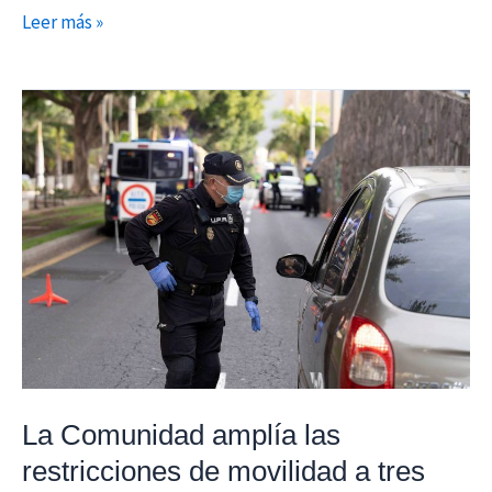
Leer más »
La
Comunidad
amplía
las
restricciones
de
movilidad
a
tres
zonas
básicas
La Comunidad amplía las
y
restricciones de movilidad a tres
tres