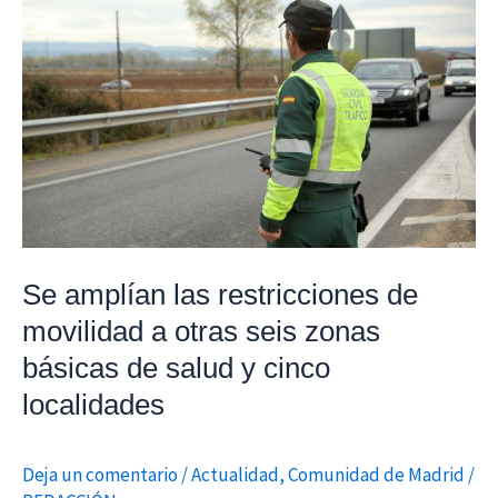
Se
amplían
las
restricciones
de
movilidad
a
otras
seis
zonas
Se amplían las restricciones de
básicas
movilidad a otras seis zonas
de
básicas de salud y cinco
salud
localidades
y
cinco
localidades
Deja un comentario
/
Actualidad
,
Comunidad de Madrid
/