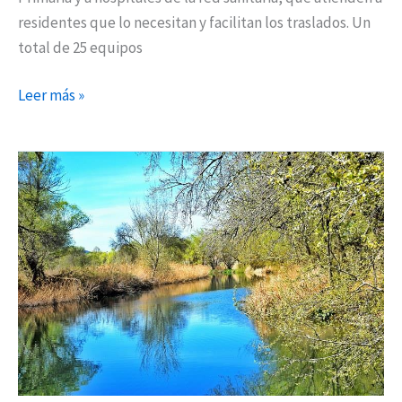
residentes que lo necesitan y facilitan los traslados. Un
total de 25 equipos
Leer más »
Hallado
el
cuerpo
de
un
hombre
desaparecido
en
el
río