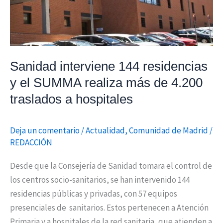
el
SUMMA
realiza
más
Sanidad interviene 144 residencias
de
y el SUMMA realiza más de 4.200
4.200
traslados
traslados a hospitales
a
hospitales
Deja un comentario
/
Actualidad
,
Comunidad de Madrid
/
REDACCIÓN
Desde que la Consejería de Sanidad tomara el control de
los centros socio-sanitarios, se han intervenido 144
residencias públicas y privadas, con 57 equipos
presenciales de sanitarios. Estos pertenecen a Atención
Primaria y a hospitales de la red sanitaria, que atienden a