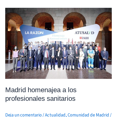
Madrid
homenajea
a
los
profesionales
sanitarios
Madrid homenajea a los
profesionales sanitarios
Deja un comentario
/
Actualidad
,
Comunidad de Madrid
/