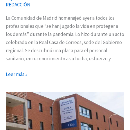
REDACCIÓN
La Comunidad de Madrid homenajeó ayer a todos los
profesionales que “se han jugado la vida en proteger a
los demás” durante la pandemia. Lo hizo durante un acto
celebrado en la Real Casa de Correos, sede del Gobierno
regional. Se descubrió una placa para el personal
sanitario, en reconocimiento a su lucha, esfuerzo y
Leer más »
Sanidad
interviene
144
residencias
y