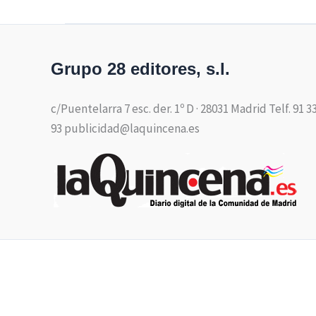
Grupo 28 editores, s.l.
c/Puentelarra 7 esc. der. 1º D · 28031 Madrid Telf. 91 3
93 publicidad@laquincena.es