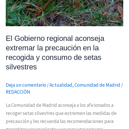
la
recogida
y
consumo
El Gobierno regional aconseja
de
extremar la precaución en la
setas
silvestres
recogida y consumo de setas
silvestres
Deja un comentario
/
Actualidad
,
Comunidad de Madrid
/
REDACCIÓN
La Comunidad de Madrid aconseja a los aficionados a
recoger setas silvestres que extremen las medidas de
precaución y les recuerda las recomendaciones para