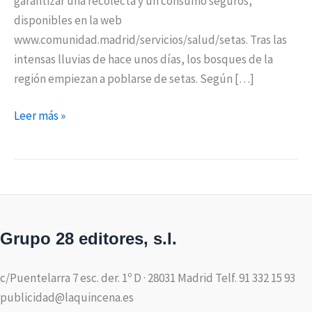
garantizar una recolecta y un consumo seguros,
disponibles en la web
www.comunidad.madrid/servicios/salud/setas. Tras las
intensas lluvias de hace unos días, los bosques de la
región empiezan a poblarse de setas. Según […]
Leer más »
Grupo 28 editores, s.l.
c/Puentelarra 7 esc. der. 1º D · 28031 Madrid Telf. 91 332 15 93
publicidad@laquincena.es