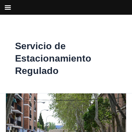
Ir
al
contenido
Servicio de
Estacionamiento
Regulado
Suspendido
el
Servicio
de
Estacionamiento