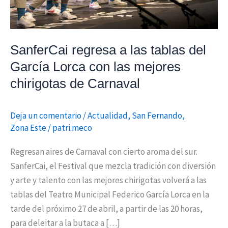
con
las
mejores
SanferCai regresa a las tablas del
chirigotas
García Lorca con las mejores
de
chirigotas de Carnaval
Carnaval
Deja un comentario
/
Actualidad
,
San Fernando
,
Zona Este
/
patri.meco
Regresan aires de Carnaval con cierto aroma del sur.
SanferCai, el Festival que mezcla tradición con diversión
y arte y talento con las mejores chirigotas volverá a las
tablas del Teatro Municipal Federico García Lorca en la
tarde del próximo 27 de abril, a partir de las 20 horas,
para deleitar a la butaca a […]