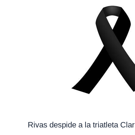
despide
a
la
triatleta
Clara
Martínez
Rivas despide a la triatleta Cla