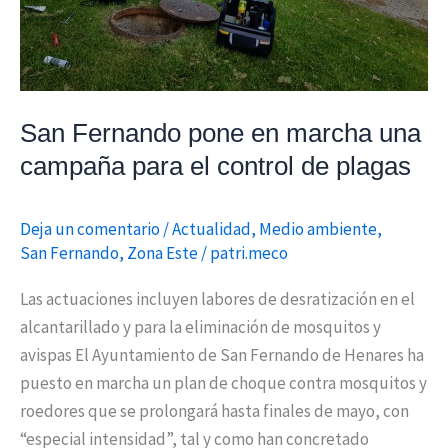
el
control
de
plagas
San Fernando pone en marcha una
campaña para el control de plagas
Deja un comentario
/
Actualidad
,
Medio ambiente
,
San Fernando
,
Zona Este
/
patri.meco
Las actuaciones incluyen labores de desratización en el
alcantarillado y para la eliminación de mosquitos y
avispas El Ayuntamiento de San Fernando de Henares ha
puesto en marcha un plan de choque contra mosquitos y
roedores que se prolongará hasta finales de mayo, con
“especial intensidad”, tal y como han concretado