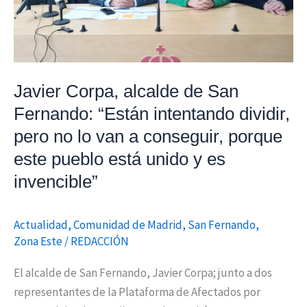
dividir,
pero
no
lo
Javier Corpa, alcalde de San
van
Fernando: “Están intentando dividir,
a
conseguir,
pero no lo van a conseguir, porque
porque
este pueblo está unido y es
este
invencible”
pueblo
está
Actualidad
,
Comunidad de Madrid
,
San Fernando
,
unido
Zona Este
/
REDACCIÓN
y
es
El alcalde de San Fernando, Javier Corpa; junto a dos
invencible”
representantes de la Plataforma de Afectados por