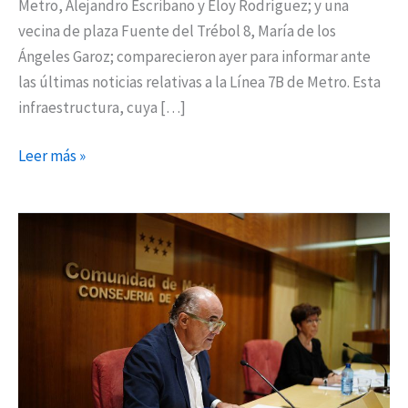
Metro, Alejandro Escribano y Eloy Rodríguez; y una
vecina de plaza Fuente del Trébol 8, María de los
Ángeles Garoz; comparecieron ayer para informar ante
las últimas noticias relativas a la Línea 7B de Metro. Esta
infraestructura, cuya […]
Leer más »
La
Comunidad
de
Madrid
restringe
ocho
nuevas
zonas