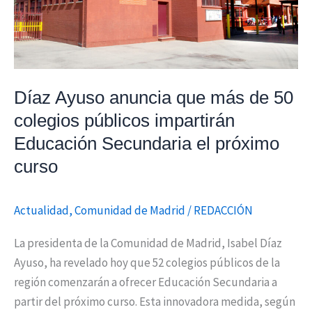
50
colegios
públicos
impartirán
Educación
Díaz Ayuso anuncia que más de 50
Secundaria
colegios públicos impartirán
el
Educación Secundaria el próximo
próximo
curso
curso
Actualidad
,
Comunidad de Madrid
/
REDACCIÓN
La presidenta de la Comunidad de Madrid, Isabel Díaz
Ayuso, ha revelado hoy que 52 colegios públicos de la
región comenzarán a ofrecer Educación Secundaria a
partir del próximo curso. Esta innovadora medida, según