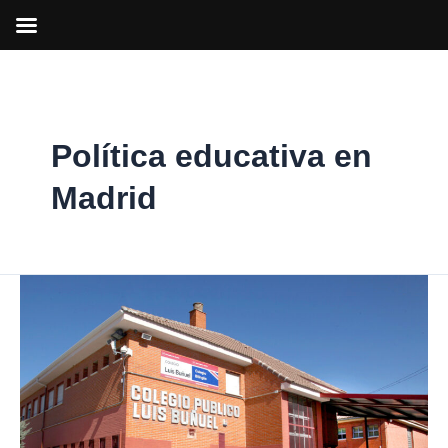
Ir
al
contenido
Política educativa en
Madrid
Díaz
Ayuso
anuncia
que
más
de