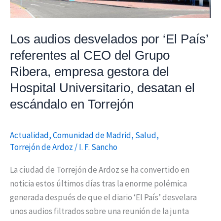
referentes
al
CEO
Los audios desvelados por ‘El País’
del
referentes al CEO del Grupo
Grupo
Ribera, empresa gestora del
Ribera,
Hospital Universitario, desatan el
empresa
gestora
escándalo en Torrejón
del
Hospital
Actualidad
,
Comunidad de Madrid
,
Salud
,
Universitario,
Torrejón de Ardoz
/
I. F. Sancho
desatan
el
La ciudad de Torrejón de Ardoz se ha convertido en
escándalo
noticia estos últimos días tras la enorme polémica
en
generada después de que el diario ‘El País’ desvelara
Torrejón
unos audios filtrados sobre una reunión de la junta