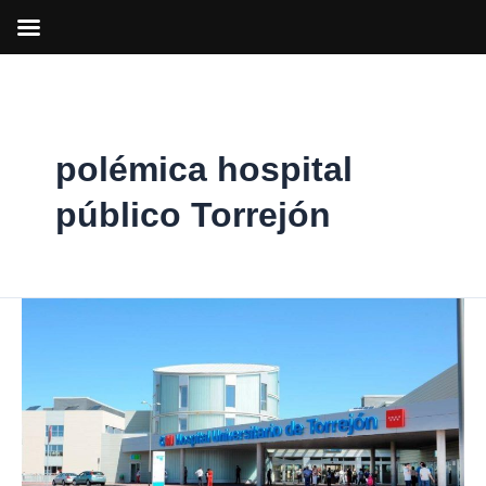
Ir
al
contenido
polémica hospital
público Torrejón
Los
audios
desvelados
por
‘El
País’