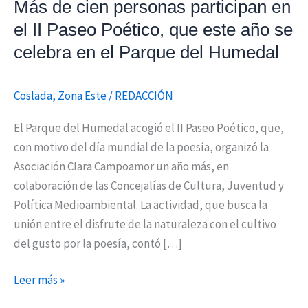
Más de cien personas participan en
Paseo
el II Paseo Poético, que este año se
Poético,
celebra en el Parque del Humedal
que
este
año
Coslada
,
Zona Este
/
REDACCIÓN
se
El Parque del Humedal acogió el II Paseo Poético, que,
celebra
con motivo del día mundial de la poesía, organizó la
en
Asociación Clara Campoamor un año más, en
el
colaboración de las Concejalías de Cultura, Juventud y
Parque
Política Medioambiental. La actividad, que busca la
del
unión entre el disfrute de la naturaleza con el cultivo
Humedal
del gusto por la poesía, contó […]
Leer más »