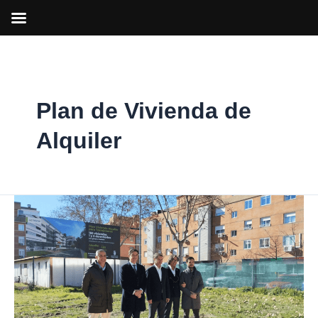
Ir
al
contenido
Plan de Vivienda de
Alquiler
Primera
piedra
de
los
nuevos
pisos