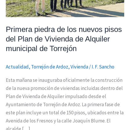
del
Plan
de
Vivienda
Primera piedra de los nuevos pisos
de
del Plan de Vivienda de Alquiler
Alquiler
municipal de Torrejón
municipal
de
Actualidad
,
Torrejón de Ardoz
,
Vivienda
/
I. F. Sancho
Torrejón
Esta mañana se inauguraba oficialmente la construcción
de la nueva promoción de viviendas incluidas dentro del
Plan de Vivienda de Alquiler impulsado desde el
Ayuntamiento de Torrejón de Ardoz. La primera fase de
este plan incluye un total de 150 pisos, ubicados entre la
Avenida de los Fresnos y la calle Joaquín Blume. El
alcalde […]