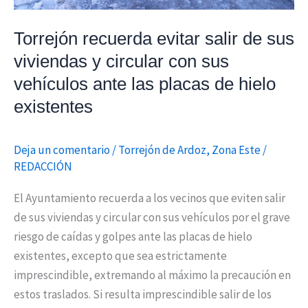
circular
con
Torrejón recuerda evitar salir de sus
sus
viviendas y circular con sus
vehículos
vehículos ante las placas de hielo
ante
existentes
las
placas
Deja un comentario
/
Torrejón de Ardoz
,
Zona Este
/
de
REDACCIÓN
hielo
existentes
El Ayuntamiento recuerda a los vecinos que eviten salir
de sus viviendas y circular con sus vehículos por el grave
riesgo de caídas y golpes ante las placas de hielo
existentes, excepto que sea estrictamente
imprescindible, extremando al máximo la precaución en
estos traslados. Si resulta imprescindible salir de los