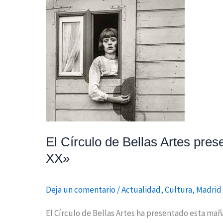
Círculo
de
Bellas
Artes
presenta
la
exposición
de
August
Sander:
El Círculo de Bellas Artes pres
«Fotografías
XX»
de
Gente
Deja un comentario
/
Actualidad
,
Cultura
,
Madrid 
del
siglo
El Círculo de Bellas Artes ha presentado esta maña
XX»