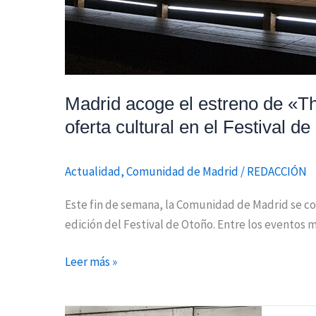
amplia
oferta
cultural
en
el
Madrid acoge el estreno de «T
Festival
de
oferta cultural en el Festival d
Otoño
Actualidad
,
Comunidad de Madrid
/
REDACCIÓN
Este fin de semana, la Comunidad de Madrid se con
edición del Festival de Otoño. Entre los eventos 
Leer más »
El