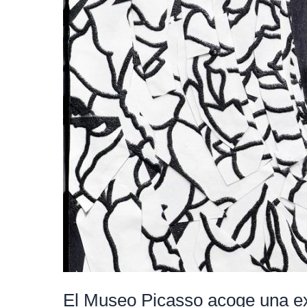
malagueño
El Museo Picasso acoge una exp