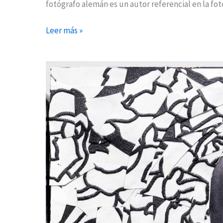
fotógrafo alemán es un autor referencial en la fot
Leer más »
El
Museo
Picasso
acoge
una
exposición
que
reinterpreta
la
imagen
del
artista