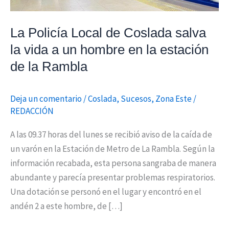
a
un
La Policía Local de Coslada salva
hombre
la vida a un hombre en la estación
en
de la Rambla
la
estación
de
Deja un comentario
/
Coslada
,
Sucesos
,
Zona Este
/
REDACCIÓN
la
Rambla
A las 09.37 horas del lunes se recibió aviso de la caída de
un varón en la Estación de Metro de La Rambla. Según la
información recabada, esta persona sangraba de manera
abundante y parecía presentar problemas respiratorios.
Una dotación se personó en el lugar y encontró en el
andén 2 a este hombre, de […]