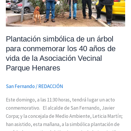
40
años
de
vida
Plantación simbólica de un árbol
de
para conmemorar los 40 años de
la
Asociación
vida de la Asociación Vecinal
Vecinal
Parque Henares
Parque
Henares
San Fernando
/
REDACCIÓN
Este domingo, a las 11:30 horas, tendrá lugar un acto
conmemorativo. El alcalde de San Fernando, Javier
Corpa; y la concejala de Medio Ambiente, Leticia Martín;
han asistido, esta mañana, a la simbólica plantación de