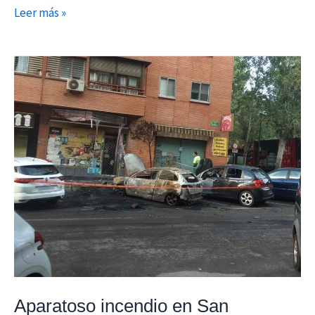
Leer más »
Aparatoso
incendio
en
San
Fernando
de
Henares
(reedición)
Aparatoso incendio en San