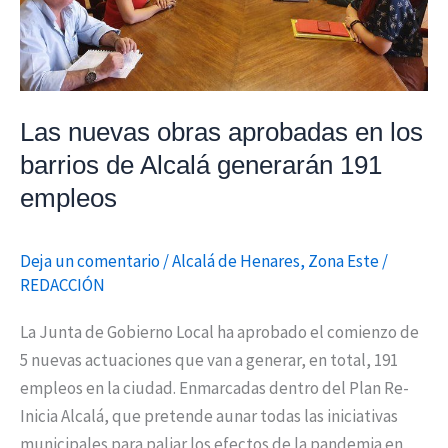
Alcalá
generarán
191
empleos
Las nuevas obras aprobadas en los
barrios de Alcalá generarán 191
empleos
Deja un comentario
/
Alcalá de Henares
,
Zona Este
/
REDACCIÓN
La Junta de Gobierno Local ha aprobado el comienzo de
5 nuevas actuaciones que van a generar, en total, 191
empleos en la ciudad. Enmarcadas dentro del Plan Re-
Inicia Alcalá, que pretende aunar todas las iniciativas
municipales para paliar los efectos de la pandemia en