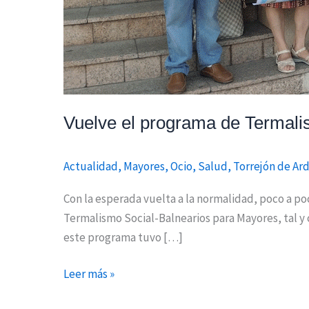
Vuelve el programa de Termali
Actualidad
,
Mayores
,
Ocio
,
Salud
,
Torrejón de Ar
Con la esperada vuelta a la normalidad, poco a po
Termalismo Social-Balnearios para Mayores, tal y 
este programa tuvo […]
Leer más »