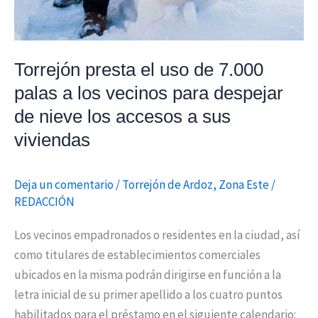
los
vecinos
para
Torrejón presta el uso de 7.000
despejar
palas a los vecinos para despejar
de
de nieve los accesos a sus
nieve
los
viviendas
accesos
a
Deja un comentario
/
Torrejón de Ardoz
,
Zona Este
/
sus
REDACCIÓN
viviendas
Los vecinos empadronados o residentes en la ciudad, así
como titulares de establecimientos comerciales
ubicados en la misma podrán dirigirse en función a la
letra inicial de su primer apellido a los cuatro puntos
habilitados para el préstamo en el siguiente calendario: