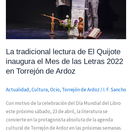
inaugura
el
Mes
de
las
Letras
La tradicional lectura de El Quijote
2022
inaugura el Mes de las Letras 2022
en
Torrejón
en Torrejón de Ardoz
de
Ardoz
Actualidad
,
Cultura
,
Ocio
,
Torrejón de Ardoz
/
I. F. Sancho
Con motivo de la celebración del Día Mundial del Libro
este próximo sábado, 23 de abril, la literatura se
convierte en la protagonista absoluta de la agenda
cultural de Torrejón de Ardoz en las próximas semanas.