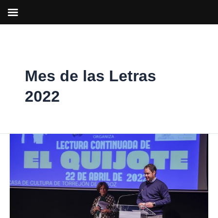
Ir
al
contenido
Mes de las Letras
2022
La
tradicional
lectura
de
El
Quijote