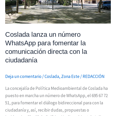
comunicación
directa
con
la
Coslada lanza un número
ciudadanía
WhatsApp para fomentar la
comunicación directa con la
ciudadanía
Deja un comentario
/
Coslada
,
Zona Este
/
REDACCIÓN
La concejalía de Política Medioambiental de Coslada ha
puesto en marcha un número de WhatsApp, el 695 67 72
51, para fomentar el diálogo bidireccional para con la
ciudadanía y, así, recibir dudas, propuestas o