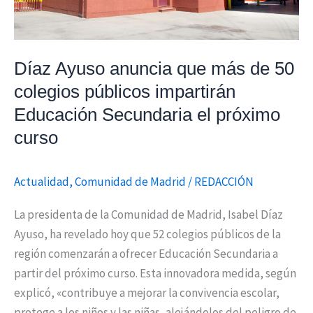
públicos
impartirán
Educación
Díaz Ayuso anuncia que más de 50
Secundaria
colegios públicos impartirán
el
Educación Secundaria el próximo
próximo
curso
curso
Actualidad
,
Comunidad de Madrid
/
REDACCIÓN
La presidenta de la Comunidad de Madrid, Isabel Díaz
Ayuso, ha revelado hoy que 52 colegios públicos de la
región comenzarán a ofrecer Educación Secundaria a
partir del próximo curso. Esta innovadora medida, según
explicó, «contribuye a mejorar la convivencia escolar,
protege a los niños y las niñas, alejándolos del peligro de