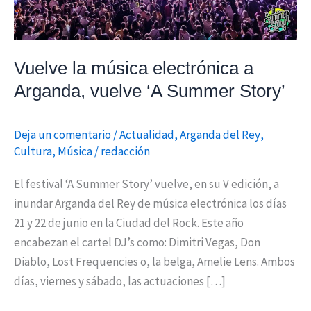
Summer
Story’
Vuelve la música electrónica a
Arganda, vuelve ‘A Summer Story’
Deja un comentario
/
Actualidad
,
Arganda del Rey
,
Cultura
,
Música
/
redacción
El festival ‘A Summer Story’ vuelve, en su V edición, a
inundar Arganda del Rey de música electrónica los días
21 y 22 de junio en la Ciudad del Rock. Este año
encabezan el cartel DJ’s como: Dimitri Vegas, Don
Diablo, Lost Frequencies o, la belga, Amelie Lens. Ambos
días, viernes y sábado, las actuaciones […]