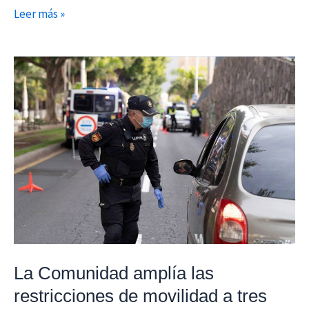
Leer más »
La
Comunidad
amplía
las
restricciones
de
movilidad
a
tres
zonas
básicas
La Comunidad amplía las
y
restricciones de movilidad a tres
tres