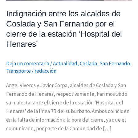
Fernando
Indignación entre los alcaldes de
por
Coslada y San Fernando por el
el
cierre
cierre de la estación ‘Hospital del
de
Henares’
la
estación
Deja un comentario
/
Actualidad
,
Coslada
,
San Fernando
,
‘Hospital
Transporte
/
redacción
del
Henares’
Angel Viveros y Javier Corpa, alcaldes de Coslada y San
Fernando de Henares, respectivamente, han mostrado
su malestar ante el cierre de la estación ‘Hospital del
Henares’ de la línea 7B del suburbano. Ambos coinciden
en la falta de información a la hora del cierre, ya que el
comunicado, por parte de la Comunidad de […]