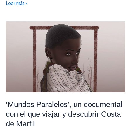
Leer más »
‘Mundos
Paralelos’,
un
documental
con
el
que
viajar
y
descubrir
‘Mundos Paralelos’, un documental
Costa
con el que viajar y descubrir Costa
de
de Marfil
Marfil