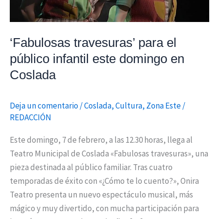
en
Coslada
‘Fabulosas travesuras’ para el
público infantil este domingo en
Coslada
Deja un comentario
/
Coslada
,
Cultura
,
Zona Este
/
REDACCIÓN
Este domingo, 7 de febrero, a las 12.30 horas, llega al
Teatro Municipal de Coslada «Fabulosas travesuras», una
pieza destinada al público familiar. Tras cuatro
temporadas de éxito con «¿Cómo te lo cuento?», Onira
Teatro presenta un nuevo espectáculo musical, más
mágico y muy divertido, con mucha participación para