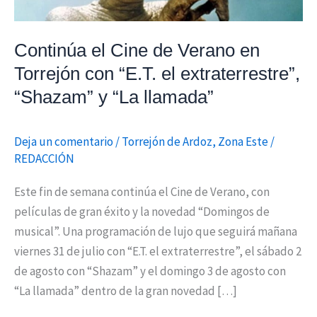
“E.T.
el
Continúa el Cine de Verano en
extraterrestre”,
Torrejón con “E.T. el extraterrestre”,
“Shazam”
“Shazam” y “La llamada”
y
“La
llamada”
Deja un comentario
/
Torrejón de Ardoz
,
Zona Este
/
REDACCIÓN
Este fin de semana continúa el Cine de Verano, con
películas de gran éxito y la novedad “Domingos de
musical”. Una programación de lujo que seguirá mañana
viernes 31 de julio con “E.T. el extraterrestre”, el sábado 2
de agosto con “Shazam” y el domingo 3 de agosto con
“La llamada” dentro de la gran novedad […]