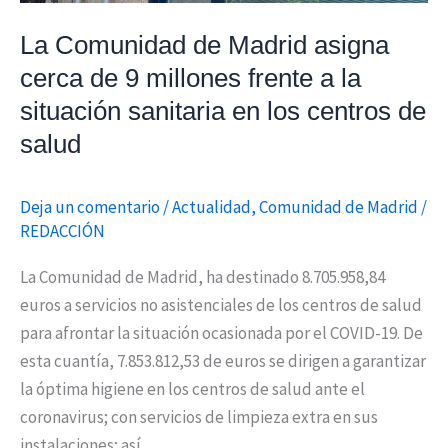
millones
frente
La Comunidad de Madrid asigna
a
cerca de 9 millones frente a la
la
situación sanitaria en los centros de
situación
salud
sanitaria
en
Deja un comentario
/
Actualidad
,
Comunidad de Madrid
/
los
REDACCIÓN
centros
de
La Comunidad de Madrid, ha destinado 8.705.958,84
salud
euros a servicios no asistenciales de los centros de salud
para afrontar la situación ocasionada por el COVID-19. De
esta cuantía, 7.853.812,53 de euros se dirigen a garantizar
la óptima higiene en los centros de salud ante el
coronavirus; con servicios de limpieza extra en sus
instalaciones; así