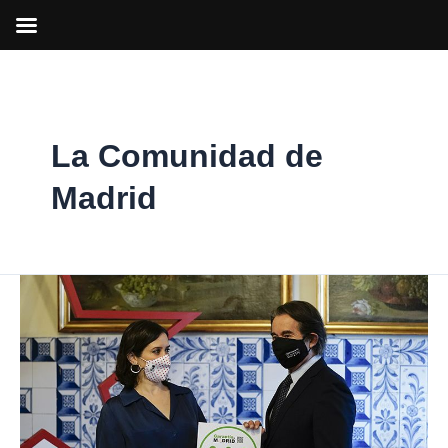
Ir
al
contenido
La Comunidad de
Madrid
Presentado
el
sello
Garantía
Madrid
que