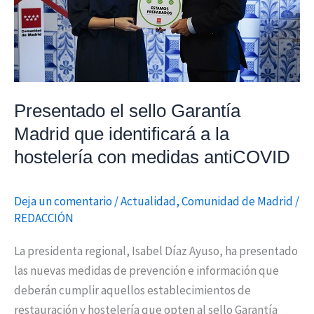
identificará
a
la
hostelería
con
medidas
Presentado el sello Garantía
antiCOVID
Madrid que identificará a la
hostelería con medidas antiCOVID
Deja un comentario
/
Actualidad
,
Comunidad de Madrid
/
REDACCIÓN
La presidenta regional, Isabel Díaz Ayuso, ha presentado
las nuevas medidas de prevención e información que
deberán cumplir aquellos establecimientos de
restauración y hostelería que opten al sello Garantía