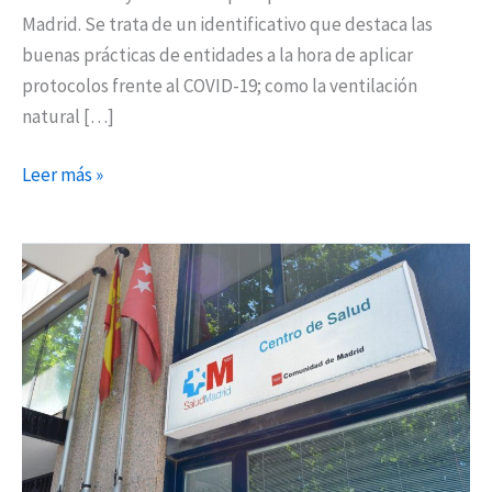
Madrid. Se trata de un identificativo que destaca las
buenas prácticas de entidades a la hora de aplicar
protocolos frente al COVID-19; como la ventilación
natural […]
Leer más »
La
Comunidad
de
Madrid
asigna
cerca
de
9