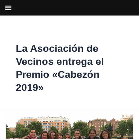
Ir
al
contenido
La Asociación de
Vecinos entrega el
Premio «Cabezón
2019»
La
Asociación
de